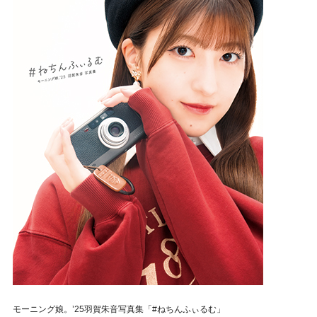
モーニング娘。’25羽賀朱音写真集「#ねちんふぃるむ」