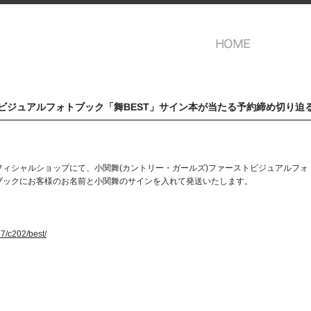
トビジュアルフォトブック「舞BEST」サイン本が当たる予約締め切り迫
出版オフィシャルショップにて、小関舞(カントリー・ガールズ)ファーストビジュアルフ
ブックにお客様のお名前と小関舞のサインを入れて発送いたします。
7/c202/best/