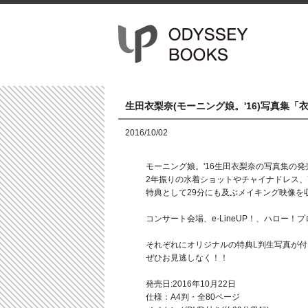
生田衣梨奈(モーニング娘。'16)写真集
2016/10/02
モーニング娘。'16生田衣梨奈の写真集の
2年振りの水着ショットやチャイナドレス
特典として29分にも及ぶメイキング映像を
コンサート会場、e-LineUP！、ハロー！
それぞれにオリジナルの特典L判生写真が付
ぜひお見逃しなく！！
発売日:2016年10月22日
仕様：A4判・全80ページ