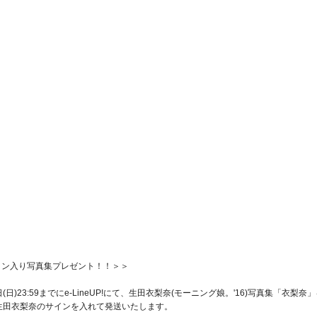
奈サイン入り写真集プレゼント！！＞＞
0月16日(日)23:59までにe-LineUP!にて、生田衣梨奈(モーニング娘。'16)写真
生田衣梨奈のサインを入れて発送いたします。