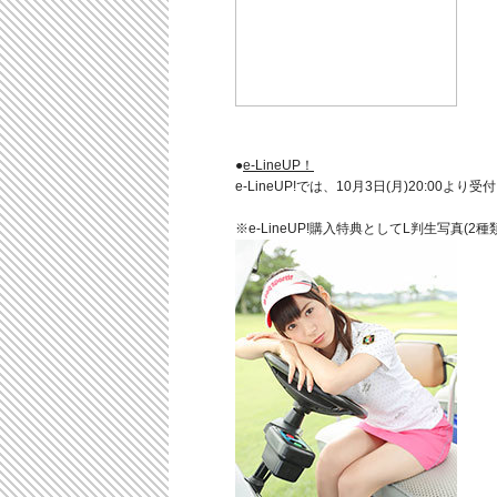
●
e-LineUP！
e-LineUP!では、10月3日(月)20:00
※e-LineUP!購入特典としてL判生写真(2