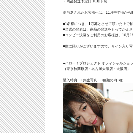
・商品発送予定日:10月下旬
※当選されたお客様へは、11月中旬頃から
■1名様につき、1応募とさせて頂いた上で
■当選の発表は、商品の発送をもってかえ
■コンビニ決済をご利用のお客様は、10月1
■数に限りがございますので、サイン入り
●
ハロー！プロジェクト オフィシャルショ
（東京秋葉原店・名古屋大須店・大阪店）
購入特典：L判生写真 3種類の内1種