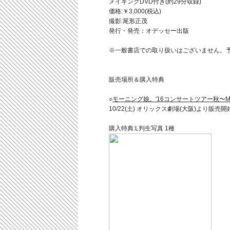
メイキングDVD付き(約29分収録)
価格:￥3,000(税込)
撮影:尾形正茂
発行・発売：オデッセー出版
※一般書店での取り扱いはございません。
販売場所＆購入特典
○
モーニング娘。'16コンサートツアー秋〜MY 
10/22(土) オリックス劇場(大阪)より販売開
購入特典:L判生写真 1種