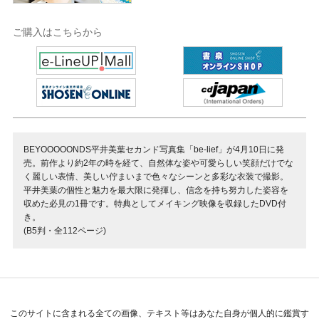
ご購入はこちらから
BEYOOOOONDS平井美葉セカンド写真集「be-lief」が4月10日に発
売。前作より約2年の時を経て、自然体な姿や可愛らしい笑顔だけでな
く麗しい表情、美しい佇まいまで色々なシーンと多彩な衣装で撮影。
平井美葉の個性と魅力を最大限に発揮し、信念を持ち努力した姿容を
収めた必見の1冊です。特典としてメイキング映像を収録したDVD付
き。
(B5判・全112ページ)
このサイトに含まれる全ての画像、テキスト等はあなた自身が個人的に鑑賞す